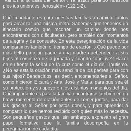
“Vamos a la casa del Señor”. Ya están pisando nuestros
pies tus umbrales, Jerusalén» (122,1-2).
Qué importante es para nuestras familias a caminar juntos
para alcanzar una misma meta. Sabemos que tenemos un
itinerario común que recorrer; un camino donde nos
encontramos con dificultades, pero también con momentos
de alegría y de consuelo. En esta peregrinación de la vida
compartimos también el tiempo de oración. ¿Qué puede ser
más bello para un padre y una madre quebendecir a sus
hijos al comienzo de la jornada y cuando concluye? Hacer
en su frente la señal de la cruz como el día del Bautismo.
¿No es esta la oración más sencilla de los padres para con
sus hijos? Bendecirlos, es decir, encomendarles al Señor,
como hicieron Elcaná y Ana, José y María, para que sea él
su protección y su apoyo en los distintos momentos del día.
Qué importante es para la familia encontrarse también en un
breve momento de oración antes de comer juntos, para dar
las gracias al Señor por estos dones, y para aprender a
compartir lo que hemos recibido con quien más lo necesita.
Son pequeños gestos que, sin embargo, expresan el gran
papel formativo que la familia desempeña en la
peregrinación de cada día.