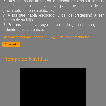
R. Dios nos ha destinado en la persona de Cristo a ser sus
hijos, * por pura iniciativa suya, para que la gloria de su
gracia redunde en su alabanza.
V. A los que había escogido, Dios los predestinó a ser
imagen de su Hijo.
R. Por pura iniciativa suya, para que la gloria de su gracia
redunde en su alabanza.
Iglesiadesanfelixdelugones
en
2:47
No hay comentarios:
Compartir
Tiempo de Navidad