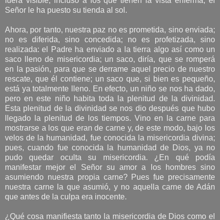
fuera visible, incluso a los que tienen la vista enferma, el
Señor le ha puesto su tienda al sol.
Ahora, por tanto, nuestra paz no es prometida, sino enviada;
no es diferida, sino concedida; no es profetizada, sino
realizada: el Padre ha enviado a la tierra algo así como un
saco lleno de misericordia; un saco, diría, que se romperá
en la pasión, para que se derrame aquel precio de nuestro
rescate, que él contiene; un saco que, si bien es pequeño,
está ya totalmente lleno. En efecto, un niño se nos ha dado,
pero en este niño habita toda la plenitud de la divinidad.
Esta plenitud de la divinidad se nos dio después que hubo
llegado la plenitud de los tiempos. Vino en la carne para
mostrarse a los que eran de carne y, de este modo, bajo los
velos de la humanidad, fue conocida la misericordia divina;
pues, cuando fue conocida la humanidad de Dios, ya no
pudo quedar oculta su misericordia. ¿En qué podía
manifestar mejor el Señor su amor a los hombres sino
asumiendo nuestra propia carne? Pues fue precisamente
nuestra carne la que asumió, y no aquella carne de Adán
que antes de la culpa era inocente.
¿Qué cosa manifiesta tanto la misericordia de Dios como el