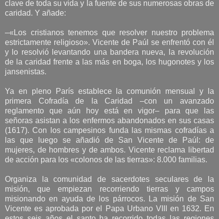
clave de toda su vida y la fuente de sus numerosas obras de
caridad. Y añade:
–«Los cristianos tenemos que resolver nuestro problema
estrictamente religioso». Vicente de Paúl se enfrentó con él
y lo resolvió levantando una bandera nueva, la revolución
de la caridad frente a las más en boga, los hugonotes y los
jansenistas.
Ya en pleno París establece la comunión mensual y la
primera Cofradía de la Caridad –con un avanzado
reglamento que aún hoy está en vigor– para que las
señoras asistan a los enfermos abandonados en sus casas
(1617). Con los campesinos funda las mismas cofradías a
las que luego se añadió de San Vicente de Paúl: de
mujeres, de hombres y de ambos. Vicente reclama libertad
de acción para los «colonos de las tierras»: 8.000 familias.
Organiza la comunidad de sacerdotes seculares de la
misión, que empiezan recorriendo tierras y campos
misionando en ayuda de los párrocos. La misión de San
Vicente es aprobada por el Papa Urbano VIII en 1632. En
estos seis años el santo ha recorrido todas las regiones