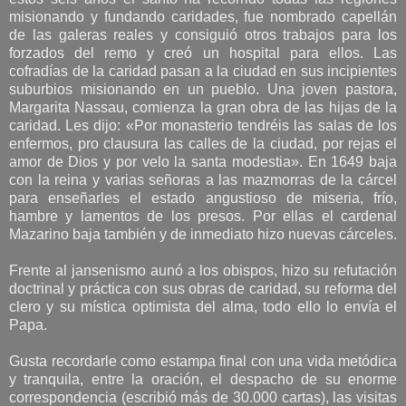
misionando y fundando caridades, fue nombrado capellán
de las galeras reales y consiguió otros trabajos para los
forzados del remo y creó un hospital para ellos. Las
cofradías de la caridad pasan a la ciudad en sus incipientes
suburbios misionando en un pueblo. Una joven pastora,
Margarita Nassau, comienza la gran obra de las hijas de la
caridad. Les dijo: «Por monasterio tendréis las salas de los
enfermos, pro clausura las calles de la ciudad, por rejas el
amor de Dios y por velo la santa modestia». En 1649 baja
con la reina y varias señoras a las mazmorras de la cárcel
para enseñarles el estado angustioso de miseria, frío,
hambre y lamentos de los presos. Por ellas el cardenal
Mazarino baja también y de inmediato hizo nuevas cárceles.
Frente al jansenismo aunó a los obispos, hizo su refutación
doctrinal y práctica con sus obras de caridad, su reforma del
clero y su mística optimista del alma, todo ello lo envía el
Papa.
Gusta recordarle como estampa final con una vida metódica
y tranquila, entre la oración, el despacho de su enorme
correspondencia (escribió más de 30.000 cartas), las visitas