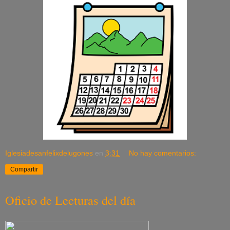
Iglesiadesanfelixdelugones
en
3:31
No hay comentarios:
Compartir
Oficio de Lecturas del día