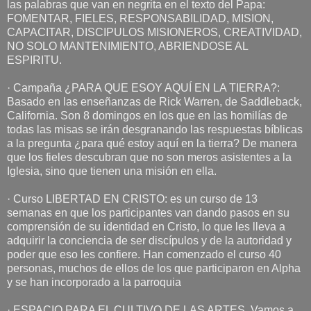
las palabras que van en negrita en el texto del Papa:
FOMENTAR, FIELES, RESPONSABILIDAD, MISION,
CAPACITAR, DISCIPULOS MISIONEROS, CREATIVIDAD,
NO SOLO MANTENIMIENTO, ABRIENDOSE AL
ESPIRITU.
· Campaña ¿PARA QUE ESOY AQUÍ EN LA TIERRA?:
Basado en las enseñanzas de Rick Warren, de Saddleback,
California. Son 8 domingos en los que en las homilías de
todas las misas se irán desgranando las respuestas bíblicas
a la pregunta ¿para qué estoy aquí en la tierra? De manera
que los fieles descubran que no son meros asistentes a la
Iglesia, sino que tienen una misión en ella.
· Curso LIBERTAD EN CRISTO: es un curso de 13
semanas en que los participantes van dando pasos en su
comprensión de su identidad en Cristo, lo que les lleva a
adquirir la conciencia de ser discípulos y de la autoridad y
poder que eso les confiere. Han comenzado el curso 40
personas, muchos de ellos de los que participaron en Alpha
y se han incorporado a la parroquia
· ESPACIO PARA EL CULTIVO DE LAS ARTES. Vamos a