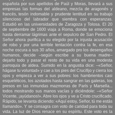
española por sus apellidos de Paúl y Moras, llevará a sus
empresas las formas del aldeano, mezcla de aragonés y
francés, tesón indomable y prudente lentitud en su trabajo
silencioso del labrador que siembra con esperanzas.
Estudió en las universidades de Zaragoza y Tolosa. El 20
de septiembre de 1600 viaja a Roma, donde se emociona
hasta derramar lágrimas ante el sepulcro de San Pedro. El
Señor ahora purifica a su elegido por la injusta acusación
de robo y por una terrible tentación contra la fe, en esa
noche oscura a sus 30 años, amargado pro los desengaños
humanos, decide –según escribe a su buena madre–
dejarlo todo y pasar el resto de su vida en una modesta
parroquia de aldea. Sumido en la angustia dice: –«Señor,
hágase tu voluntad» y cae a los pies del Crucifijo y cierra los
ojos y empieza a ver a sus pobres: los hambrientos casi
esqueléticos, los azotados hasta sangrar en las galeras, los
presos en las inmundas mazmorras de París y Marsella...
todos mostrando sus manos vacías y diciéndole: –«Señor
Vicente, ¡ayúdanos!». Abre los ojos y ve a Cristo crucificado.
Rápido, se levanta diciendo: «Aquí estoy, Señor, tú me estás
llamando». Y se consagra con voto de caridad para toda su
vida. La luz de Dios renace en su espíritu. Este voto es la